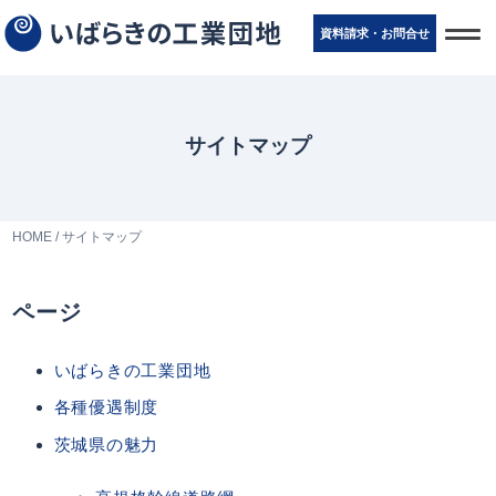
t
資料請求・お問
合
せ
o
g
g
l
e
n
サイトマップ
a
v
i
g
a
t
HOME
/
サイトマップ
i
o
n
ページ
いばらきの工業団地
各種優遇制度
茨城県の魅力