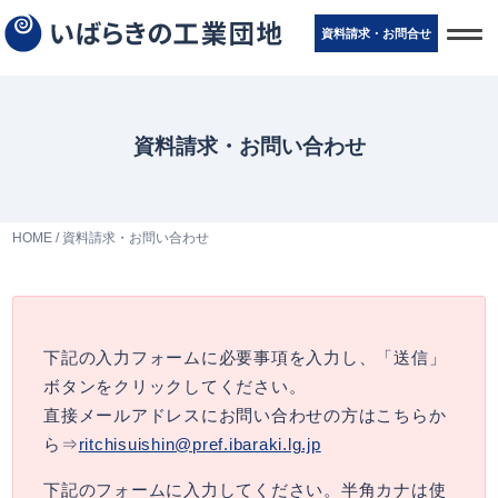
t
資料請求・お問
合
せ
o
g
g
l
e
n
資料請求・お問い合わせ
a
v
i
g
a
t
HOME
/
資料請求・お問い合わせ
i
o
n
下記の入力フォームに必要事項を入力し、「送信」
ボタンをクリックしてください。
直接メールアドレスにお問い合わせの方はこちらか
ら⇒
ritchisuishin@pref.ibaraki.lg.jp
下記のフォームに入力してください。半角カナは使