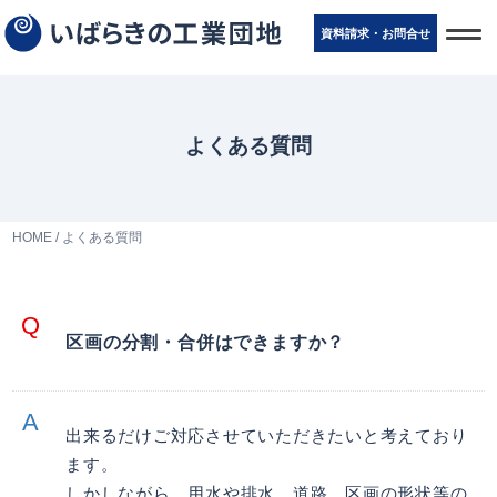
t
資料請求・お問
合
せ
o
g
g
l
e
n
よくある質問
a
v
i
g
a
t
HOME
/
よくある質問
i
o
n
区画の分割・合併はできますか？
出来るだけご対応させていただきたいと考えており
ます。
しかしながら，用水や排水，道路，区画の形状等の