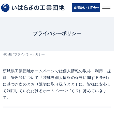
t
資料請求・お問
合
せ
o
g
g
l
e
n
プライバシーポリシー
a
v
i
g
a
t
HOME
/
プライバシーポリシー
i
o
n
茨城県工業団地ホームページでは個人情報の取得、利用、提
供、管理等について「茨城県個人情報の保護に関する条例」
に基づき次のとおり適切に取り扱うとともに、皆様に安心し
て利用していただけるホームページづくりに努めていきま
す。