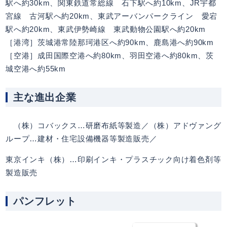
駅へ約30km、関東鉄道常総線 石下駅へ約10km、JR宇都
宮線 古河駅へ約20km、東武アーバンパークライン 愛宕
駅へ約20km、東武伊勢崎線 東武動物公園駅へ約20km
［港湾］茨城港常陸那珂港区へ約90km、鹿島港へ約90km
［空港］成田国際空港へ約80km、羽田空港へ約80km、茨
城空港へ約55km
主な進出企業
（株）コバックス…研磨布紙等製造／（株）アドヴァング
ループ…建材・住宅設備機器等製造販売／
東京インキ（株）…印刷インキ・プラスチック向け着色剤等
製造販売
パンフレット