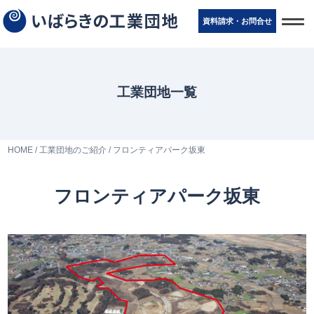
t
資料請求・お問
合
せ
o
g
g
l
e
n
工業団地一覧
a
v
i
g
a
t
HOME
/
工業団地のご紹介
/ フロンティアパーク坂東
i
o
n
フロンティアパーク坂東