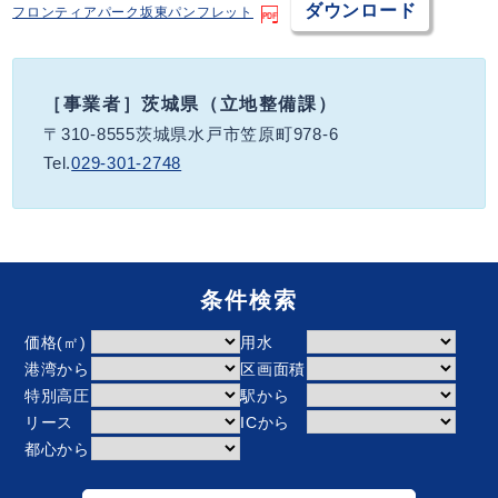
ダウンロード
フロンティアパーク坂東パンフレット
［事業者］茨城県（立地整備課）
〒310-8555茨城県水戸市笠原町978-6
Tel.
029-301-2748
条件検索
価格(㎡)
用水
港湾から
区画面積
特別高圧
駅から
リース
ICから
都心から