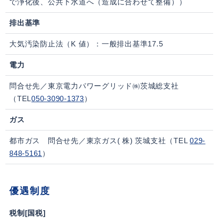
で浄化後、公共下水道へ（造成に合わせて整備））
排出基準
大気汚染防止法（K 値）：一般排出基準17.5
電力
問合せ先／東京電力パワーグリッド㈱茨城総支社
（TEL
050-3090-1373
）
ガス
都市ガス 問合せ先／東京ガス( 株) 茨城支社（TEL
029-
848-5161
）
優遇制度
税制[国税]