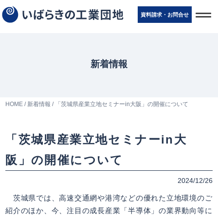
t
資料請求・お問
合
せ
o
g
g
l
e
n
新着情報
a
v
i
g
a
t
HOME
/
新着情報
/
「茨城県産業立地セミナーin大阪」の開催について
i
o
n
「茨城県産業立地セミナーin大
阪」の開催について
2024/12/26
茨城県では、高速交通網や港湾などの優れた立地環境のご
紹介のほか、今、注目の成長産業「半導体」の業界動向等に