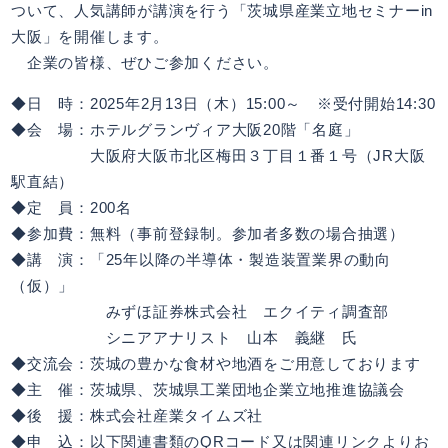
ついて、人気講師が講演を行う「茨城県産業立地セミナーin
大阪」を開催します。
企業の皆様、ぜひご参加ください。
◆日 時：2025年2月13日（木）15:00～ ※受付開始14:30
◆会 場：ホテルグランヴィア大阪20階「名庭」
大阪府大阪市北区梅田３丁目１番１号（JR大阪
駅直結）
◆定 員：200名
◆参加費：無料（事前登録制。参加者多数の場合抽選）
◆講 演：「25年以降の半導体・製造装置業界の動向
（仮）」
みずほ証券株式会社 エクイティ調査部
シニアアナリスト 山本 義継 氏
◆交流会：茨城の豊かな食材や地酒をご用意しております
◆主 催：茨城県、茨城県工業団地企業立地推進協議会
◆後 援：株式会社産業タイムズ社
◆申 込：以下関連書類のQRコード又は関連リンクよりお