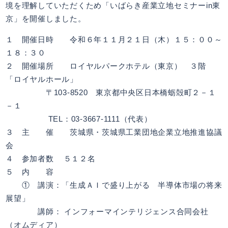
境を理解していただくため「いばらき産業立地セミナーin東
京」を開催しました。
１ 開催日時 令和６年１１月２１日（木）１５：００～
１８：３０
２ 開催場所 ロイヤルパークホテル（東京） ３階
「ロイヤルホール」
〒103-8520 東京都中央区日本橋蛎殻町２－１
－１
TEL：03-3667-1111（代表）
３ 主 催 茨城県・茨城県工業団地企業立地推進協議
会
４ 参加者数 ５１２名
５ 内 容
① 講演：「生成ＡＩで盛り上がる 半導体市場の将来
展望」
講師： インフォーマインテリジェンス合同会社
（オムディア）