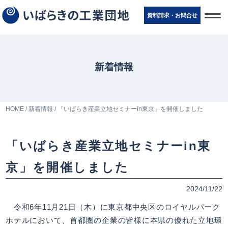
t
資料請求・お問
合
せ
o
g
g
l
e
n
新着情報
a
v
i
g
a
t
HOME
/
新着情報
/
「いばらき産業立地セミナーin東京」を開催しました
i
o
n
「いばらき産業立地セミナーin東
京」を開催しました
2024/11/22
令和6年11月21日（木）に東京都中央区のロイヤルパーク
ホテルにおいて、首都圏の企業の皆様に本県の優れた立地環